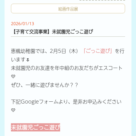
絵画作品展
2026/01/13
【子育て交流事業】未就園児ごっこ遊び
恵楓幼稚園では、2月5日（木）
「ごっこ遊び」
を行
います🌷
未就園児のお友達を年中組のお友だちがエスコート
💛
ぜひ、一緒に遊びませんか？？
下記Googleフォームより、是非お申込みください
💛
未就園児
ごっこ遊び